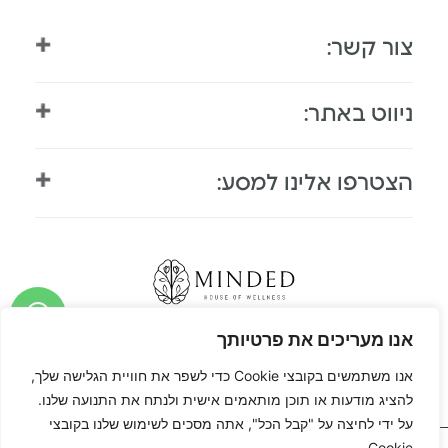
צור קשר:
055-886-5554
ניווט באתר:
info@minded-wellness.com
ארבע ארצות 9, תל אביב-יפו
דף הבית
הצטרפו אלינו למסע:
הצהרת נגישות
מה זה ריטריט
מדיניות פרטיות
אודות
ריטריט יוגה
בלוג
ריטריט במדבר
גלריה
ריטריט מיינדפולנס
תקנון
ריטריט נשים
אנו מעריכים את פרטיותך
גיפטקארד
ריטריטים בחו"ל
אנו משתמשים בקובצי Cookie כדי לשפר את חוויית הגלישה שלך,
צור קשר
ריטריט יום
להציג מודעות או תוכן מותאמים אישית ולנתח את התנועה שלנו.
על ידי לחיצה על "קבל הכל", אתה מסכים לשימוש שלנו בקובצי
ריטריט סופשבוע
Cookie.
© כל הזכויות שמורות ל-
Minded