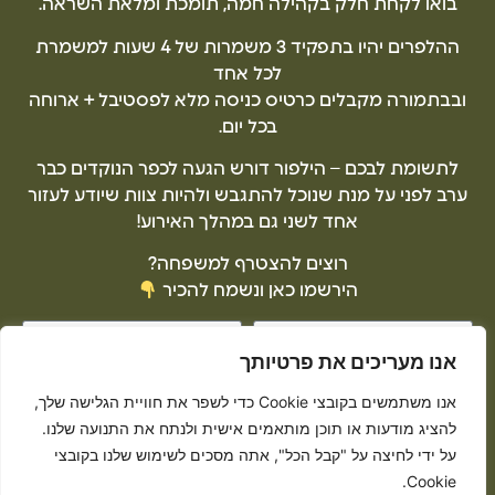
בואו לקחת חלק בקהילה חמה, תומכת ומלאת השראה.
ההלפרים יהיו בתפקיד 3 משמרות של 4 שעות למשמרת
לכל אחד
ובבתמורה מקבלים כרטיס כניסה מלא לפסטיבל + ארוחה
בכל יום.
לתשומת לבכם – הילפור דורש הגעה לכפר הנוקדים כבר
ערב לפני על מנת שנוכל להתגבש ולהיות צוות שיודע לעזור
אחד לשני גם במהלך האירוע!
רוצים להצטרף למשפחה?
הירשמו כאן ונשמח להכיר
אנו מעריכים את פרטיותך
אני מאשר/ת לקבל דיוור ואת מדיניות הפרטיות (ניתן להסרה בכל עת)
אנו משתמשים בקובצי Cookie כדי לשפר את חוויית הגלישה שלך,
להציג מודעות או תוכן מותאמים אישית ולנתח את התנועה שלנו.
הרשמה להלפרים
על ידי לחיצה על "קבל הכל", אתה מסכים לשימוש שלנו בקובצי
Cookie.